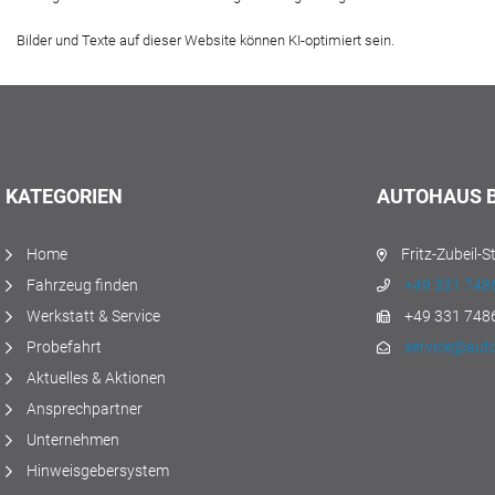
Bilder und Texte auf dieser Website können KI-optimiert sein.
KATEGORIEN
AUTOHAUS 
Home
Fritz-Zubeil-
Fahrzeug finden
+49 331 7486
Werkstatt & Service
+49 331 7486
Probefahrt
service@aut
Aktuelles & Aktionen
Ansprechpartner
Unternehmen
Hinweisgebersystem