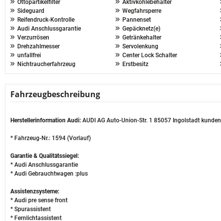
Ottopartikelfilter
Aktivkohlebehälter
Sideguard
Wegfahrsperre
Reifendruck-Kontrolle
Pannenset
Audi Anschlussgarantie
Gepäcknetz(e)
Verzurrösen
Getränkehalter
Drehzahlmesser
Servolenkung
unfallfrei
Center Lock Schalter
Nichtraucherfahrzeug
Erstbesitz
Fahrzeugbeschreibung
Herstellerinformation Audi:
AUDI AG Auto-Union-Str. 1 85057 Ingolstadt kunde
* Fahrzeug-Nr.: 1594 (Vorlauf)
Garantie & Qualitätssiegel:
* Audi Anschlussgarantie
* Audi Gebrauchtwagen :plus
Assistenzsysteme:
* Audi pre sense front
* Spurassistent
* Fernlichtassistent