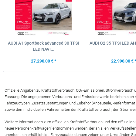
AUDI A1 Sportback advanced 30 TFSI
AUDI Q2 35 TFSI LED A
LED NAVI...
27.290,00 € *
22.998,00 € 
Offizielle Angaben zu Kraftstoffverbrauch, CO₂-Emissionen, Stromverbrauch
Fassung. Die angegebenen Verbrauchs- und Emissionswerte beziehen sich nic
Fahrzeugtypen. Zusatzausstattungen und Zubehör (Anbauteile, Reifenformat
sowie dem individuellen Fahrverhalten den Kraftstoffverbrauch, den Stromve
Weitere Informationen zum offiziellen Kraftstoffverbrauch und den offizie
neuer Personenkraftwagen“ entnommen werden, der an allen Verkaufsstellen,
unentgeltlich erhältlich ist. Fahrzeugabbildungen zeigen unter Umständen S