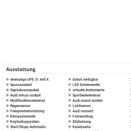
Ausstattung
ehemalige UPE 31.445 €
Sofort verfügbar
Spurassistent
LED Scheinwerfer
Gepäckraumpaket
virtuelle Instrumente
Audi virtual cockpit
Sportlederlenkrad
Multifunktionslenkrad
Audi sound system
Regensensor
Lichtsensor
Freisprecheinrichtung
Audi connect
Klimaautomatik
Fahrerairbag
Kopfairbagsystem
Sitzheizung
Start/Stopp Automatic
Katalysator