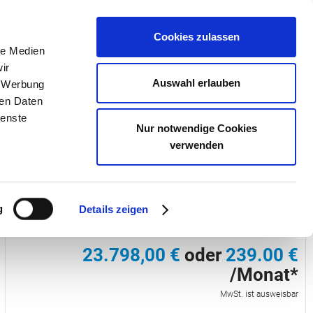
Cookies zulassen
le Medien
ir
Auswahl erlauben
, Werbung
tuelles & Aktionen
Unternehmen
Online Termin

ren Daten
ienste
Nur notwendige Cookies
verwenden
86 207
g
Details zeigen
AUDI A1
(Gebrauchtfahrzeug)
23.798,00 €
oder
239.00 €
/Monat*
MwSt. ist ausweisbar