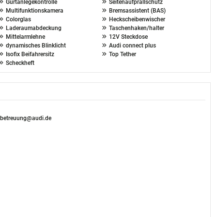
Gurtanlegekontrolle
Seitenaufprallschutz
Multifunktionskamera
Bremsassistent (BAS)
Colorglas
Heckscheibenwischer
Laderaumabdeckung
Taschenhaken/halter
Mittelarmlehne
12V Steckdose
dynamisches Blinklicht
Audi connect plus
Isofix Beifahrersitz
Top Tether
Scheckheft
nbetreuung@audi.de