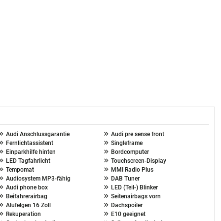
Audi Anschlussgarantie
Audi pre sense front
Fernlichtassistent
Singleframe
Einparkhilfe hinten
Bordcomputer
LED Tagfahrlicht
Touchscreen-Display
Tempomat
MMI Radio Plus
Audiosystem MP3-fähig
DAB Tuner
Audi phone box
LED (Teil-) Blinker
Beifahrerairbag
Seitenairbags vorn
Alufelgen 16 Zoll
Dachspoiler
Rekuperation
E10 geeignet