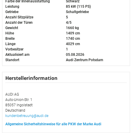
Farbe der Innenausstattung
Schwarz
Leistung
85 kW (115 PS)
Getriebe
Schaltgetriebe
Anzahl Sitzplätze
5
Anzahl der Türen
4/5
Gewicht
1660 kg
Höhe
1409 cm
Breite
1740 cm
Länge
4029 cm
Vorbesitzer
1
Aktualisiert am
05.08.2026
Standort
Audi Zentrum Potsdam
Herstellerinformation
AUDI AG
Auto-Union-Str. 1
85057 Ingolstadt
Deutschland
kundenbetreuung@audi.de
Allgemeine Sicherheitshinweise für alle PKW der Marke Audi