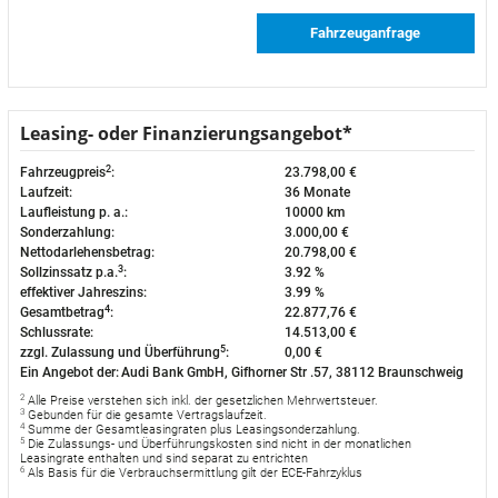
Fahrzeuganfrage
Leasing- oder Finanzierungsangebot*
2
Fahrzeugpreis
:
23.798,00 €
Laufzeit:
36 Monate
Laufleistung p. a.:
10000 km
Sonderzahlung:
3.000,00 €
Nettodarlehensbetrag:
20.798,00 €
3
Sollzinssatz p.a.
:
3.92 %
effektiver Jahreszins:
3.99 %
4
Gesamtbetrag
:
22.877,76 €
Schlussrate:
14.513,00 €
5
zzgl. Zulassung und Überführung
:
0,00 €
Ein Angebot der:
Audi Bank GmbH, Gifhorner Str .57, 38112 Braunschweig
2
Alle Preise verstehen sich inkl. der gesetzlichen Mehrwertsteuer.
3
Gebunden für die gesamte Vertragslaufzeit.
4
Summe der Gesamtleasingraten plus Leasingsonderzahlung.
5
Die Zulassungs- und Überführungskosten sind nicht in der monatlichen
Leasingrate enthalten und sind separat zu entrichten
6
Als Basis für die Verbrauchsermittlung gilt der ECE-Fahrzyklus