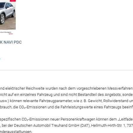
HK NAVI PDC
*
 und elektrischer Reichweite wurden nach dem vorgeschriebenen Messverfahren e
ht auf ein einzelnes Fahrzeug und sind nicht Bestandteil des Angebots, sond
 usw.) können relevante Fahrzeugparameter, wie z. B. Gewicht, Rollwiderstand
rbrauch, die CO₂-Emissionen und die Fahrleistungswerte eines Fahrzeugs beeinf
llen spezifischen CO₂-Emissionen neuer Personenkraftwagen können dem „Leitfad
 bei der Deutschen Automobil Treuhand GmbH (DAT), Hellmuth-Hirth-Str. 1, 73
onderausstattungen.