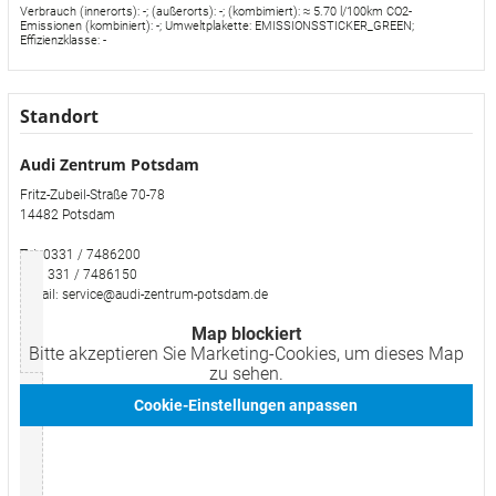
Verbrauch (innerorts): -; (außerorts): -; (kombimiert): ≈ 5.70 l/100km CO2-
Emissionen (kombiniert): -; Umweltplakette: EMISSIONSSTICKER_GREEN;
Effizienzklasse: -
Standort
Audi Zentrum Potsdam
Fritz-Zubeil-Straße 70-78
14482 Potsdam
Tel: 0331 / 7486200
Fax: 331 / 7486150
E-Mail: service@audi-zentrum-potsdam.de
Map blockiert
Bitte akzeptieren Sie Marketing-Cookies, um dieses Map
zu sehen.
Cookie-Einstellungen anpassen