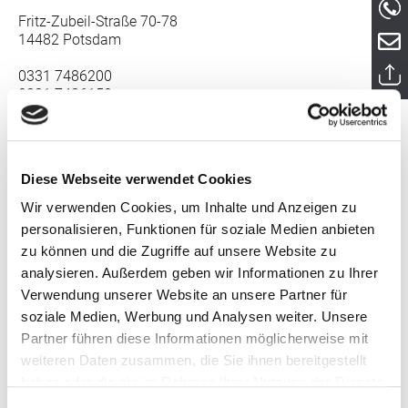
Fritz-Zubeil-Straße 70-78
14482 Potsdam
0331 7486200
0331 7486150
service@audi-zentrum-potsdam.de
Öffnungszeiten vom Audi Zentrum Potsdam
Diese Webseite verwendet Cookies
Verkauf
Montag - Freitag: 8:30 - 18:30
Wir verwenden Cookies, um Inhalte und Anzeigen zu
Samstag: 9:00 - 13:00
personalisieren, Funktionen für soziale Medien anbieten
zu können und die Zugriffe auf unsere Website zu
Service
Montag - Freitag: 7:00 - 19:00
analysieren. Außerdem geben wir Informationen zu Ihrer
Samstag: 9:00 - 13:00
Verwendung unserer Website an unsere Partner für
soziale Medien, Werbung und Analysen weiter. Unsere
Partner führen diese Informationen möglicherweise mit
Map blockiert
Bitte akzeptieren Sie Marketing-Cookies, um dieses Map
weiteren Daten zusammen, die Sie ihnen bereitgestellt
zu sehen.
haben oder die sie im Rahmen Ihrer Nutzung der Dienste
gesammelt haben.
Cookie-Einstellungen anpassen