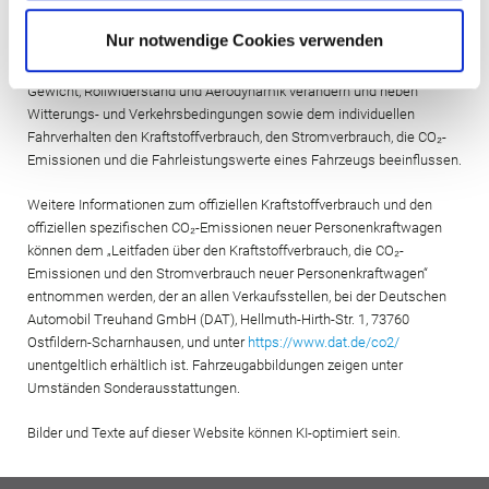
allein Vergleichszwecken zwischen den verschiedenen
Nur notwendige Cookies verwenden
Fahrzeugtypen. Zusatzausstattungen und Zubehör (Anbauteile,
Reifenformat usw.) können relevante Fahrzeugparameter, wie z. B.
Gewicht, Rollwiderstand und Aerodynamik verändern und neben
Witterungs- und Verkehrsbedingungen sowie dem individuellen
Fahrverhalten den Kraftstoffverbrauch, den Stromverbrauch, die CO₂-
Emissionen und die Fahrleistungswerte eines Fahrzeugs beeinflussen.
Weitere Informationen zum offiziellen Kraftstoffverbrauch und den
offiziellen spezifischen CO₂-Emissionen neuer Personenkraftwagen
können dem „Leitfaden über den Kraftstoffverbrauch, die CO₂-
Emissionen und den Stromverbrauch neuer Personenkraftwagen“
entnommen werden, der an allen Verkaufsstellen, bei der Deutschen
Automobil Treuhand GmbH (DAT), Hellmuth-Hirth-Str. 1, 73760
Ostfildern-Scharnhausen, und unter
https://www.dat.de/co2/
unentgeltlich erhältlich ist. Fahrzeugabbildungen zeigen unter
Umständen Sonderausstattungen.
Bilder und Texte auf dieser Website können KI-optimiert sein.