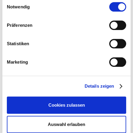
Einwilligungsauswahl
Notwendig
Präferenzen
Statistiken
Marketing
Details zeigen
Offizielle Angaben zu Kraftstoffverbrauch, CO₂-Emissionen,
Cookies zulassen
Stromverbrauch und elektrischer Reichweite wurden nach dem
vorgeschriebenen Messverfahren ermittelt und entsprechen der VO
(EU) 715/2007 in der jeweils geltenden Fassung. Die angegebenen
Auswahl erlauben
Verbrauchs- und Emissionswerte beziehen sich nicht auf ein einzelnes
Fahrzeug und sind nicht Bestandteil des Angebots, sondern dienen