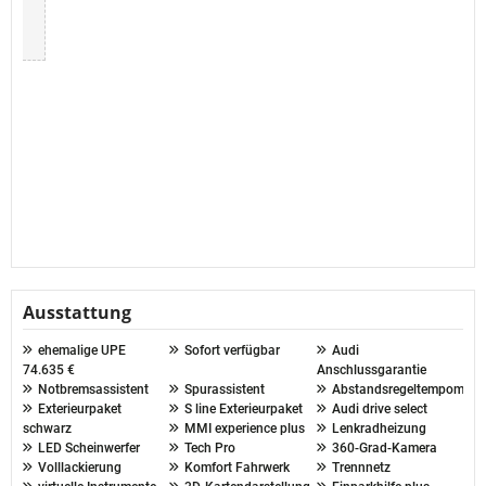
Ausstattung
ehemalige UPE
Sofort verfügbar
Audi
74.635 €
Anschlussgarantie
Notbremsassistent
Spurassistent
Abstandsregeltempomat
Exterieurpaket
S line Exterieurpaket
Audi drive select
schwarz
MMI experience plus
Lenkradheizung
LED Scheinwerfer
Tech Pro
360-Grad-Kamera
Volllackierung
Komfort Fahrwerk
Trennnetz