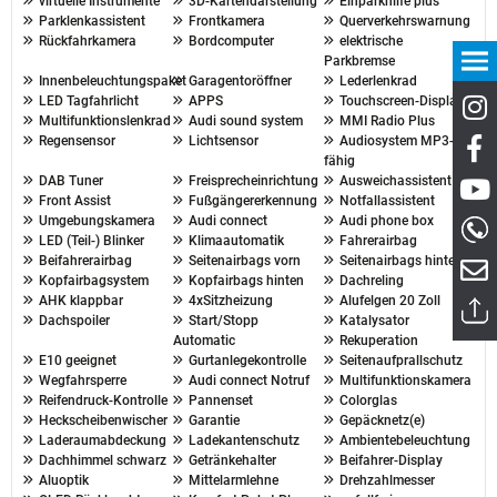
virtuelle Instrumente
3D-Kartendarstellung
Einparkhilfe plus
Parklenkassistent
Frontkamera
Querverkehrswarnung
Rückfahrkamera
Bordcomputer
elektrische
Parkbremse
Innenbeleuchtungspaket
Garagentoröffner
Lederlenkrad
LED Tagfahrlicht
APPS
Touchscreen-Display
Multifunktionslenkrad
Audi sound system
MMI Radio Plus
Regensensor
Lichtsensor
Audiosystem MP3-
fähig
DAB Tuner
Freisprecheinrichtung
Ausweichassistent
Front Assist
Fußgängererkennung
Notfallassistent
Umgebungskamera
Audi connect
Audi phone box
LED (Teil-) Blinker
Klimaautomatik
Fahrerairbag
Beifahrerairbag
Seitenairbags vorn
Seitenairbags hinten
Kopfairbagsystem
Kopfairbags hinten
Dachreling
AHK klappbar
4xSitzheizung
Alufelgen 20 Zoll
Dachspoiler
Start/Stopp
Katalysator
Automatic
Rekuperation
E10 geeignet
Gurtanlegekontrolle
Seitenaufprallschutz
Wegfahrsperre
Audi connect Notruf
Multifunktionskamera
Reifendruck-Kontrolle
Pannenset
Colorglas
Heckscheibenwischer
Garantie
Gepäcknetz(e)
Laderaumabdeckung
Ladekantenschutz
Ambientebeleuchtung
Dachhimmel schwarz
Getränkehalter
Beifahrer-Display
Aluoptik
Mittelarmlehne
Drehzahlmesser