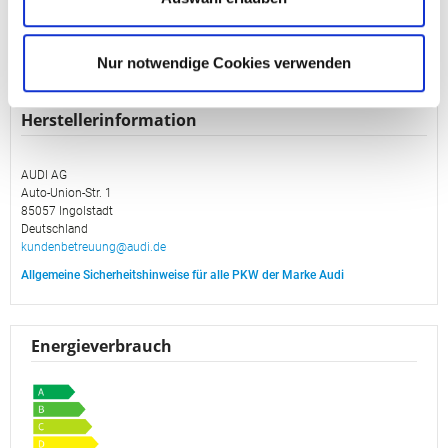
Länge
4717 cm
Vorbesitzer
1
Aktualisiert am
06.08.2026
Standort
Audi Zentrum Potsdam
Nur notwendige Cookies verwenden
Herstellerinformation
AUDI AG
Auto-Union-Str. 1
85057 Ingolstadt
Deutschland
kundenbetreuung@audi.de
Allgemeine Sicherheitshinweise für alle PKW der Marke Audi
Energieverbrauch