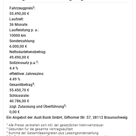
2
Fahrzeugpreis
:
55.490,00 €
Laufzeit:
36 Monate
Laufleistung p. a.:
10000 km
Sonderzahlung:
6.000,00 €
Nettodarlehensbetrag:
49.490,00 €
3
Sollzinssatz p.a.
:
4.4 %
effektiver Jahreszins:
4.49 %
4
Gesamtbetrag
:
55.450,70 €
Schlussrate:
40.786,00 €
5
zzgl. Zulassung und Überführung
:
0,00 €
Ein Angebot der:
Audi Bank GmbH, Gifhorner Str .57, 38112 Braunschweig
2
Alle Preise verstehen sich inkl. der gesetzlichen Mehrwertsteuer.
3
Gebunden für die gesamte Vertragslaufzeit.
4
Summe der Gesamtleasingraten plus Leasingsonderzahlung.