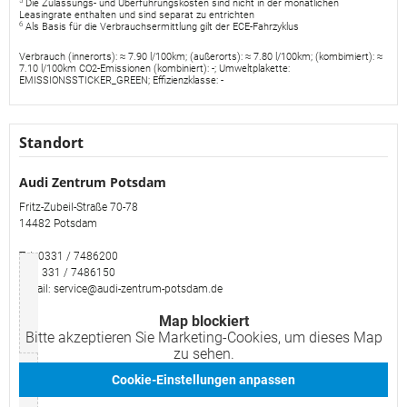
5
Die Zulassungs- und Überführungskosten sind nicht in der monatlichen
Leasingrate enthalten und sind separat zu entrichten
6
Als Basis für die Verbrauchsermittlung gilt der ECE-Fahrzyklus
Verbrauch (innerorts): ≈ 7.90 l/100km; (außerorts): ≈ 7.80 l/100km; (kombimiert): ≈
7.10 l/100km CO2-Emissionen (kombiniert): -; Umweltplakette:
EMISSIONSSTICKER_GREEN; Effizienzklasse: -
Standort
Audi Zentrum Potsdam
Fritz-Zubeil-Straße 70-78
14482 Potsdam
Tel: 0331 / 7486200
Fax: 331 / 7486150
E-Mail: service@audi-zentrum-potsdam.de
Map blockiert
Bitte akzeptieren Sie Marketing-Cookies, um dieses Map
zu sehen.
Cookie-Einstellungen anpassen