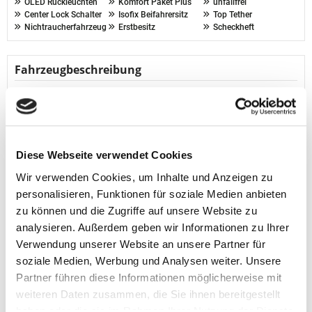
OLED Rückleuchten
Komfort Paket Plus
unfallfrei
Center Lock Schalter
Isofix Beifahrersitz
Top Tether
Nichtraucherfahrzeug
Erstbesitz
Scheckheft
Fahrzeugbeschreibung
Herstellerinformation Audi:
AUDI AG Auto-Union-Str. 1 85057 Ingolstadt
kundenbetreuung@audi.de
* Fahrzeug-Nr.: 1908 (Vorlauf)
Diese Webseite verwendet Cookies
Ausstattungspakete:
Wir verwenden Cookies, um Inhalte und Anzeigen zu
* Tech Pro
personalisieren, Funktionen für soziale Medien anbieten
* Komfort Paket Plus
zu können und die Zugriffe auf unsere Website zu
Garantie & Qualitätssiegel:
analysieren. Außerdem geben wir Informationen zu Ihrer
* Garantie
Verwendung unserer Website an unsere Partner für
Assistenzsysteme:
soziale Medien, Werbung und Analysen weiter. Unsere
* Abstandsregeltempomat
Partner führen diese Informationen möglicherweise mit
* adaptive Fahrassistent plus
weiteren Daten zusammen, die Sie ihnen bereitgestellt
* Assistenzpaket Schu
...
haben oder die sie im Rahmen Ihrer Nutzung der Dienste