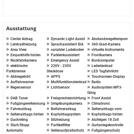
Ausstattung
Center Airbag
Dynamic Light Assist
Abstandsregeltempomat
Lenkradheizung
Sprachassistent IDA
360-Grad-Kamera
Area View
variabler Ladeboden
virtuelle Instrumente
Einparkhilfe hinten
Parklenkassistent
Frontkamera
Rückfahrkamera
Emergency Assist
Bordcomputer
elektrische
220V - 230V
Lederlenkrad
Parkbremse
Steckdose
LED Tagfahrlicht
Abbiegelicht
APPS
Touchscreen-Display
Auffahrwarner
Multifunktionslenkrad
Radio
Regensensor
Lichtsensor
Audiosystem MP3-
fähig
DAB Tuner
Freisprecheinrichtung
Front Assist
Fußgängererkennung
Umgebungskamera
Climatronic
Fahrerairbag
Beifahrerairbag
Seitenairbags vorn
Seitenairbags hinten
Kopfairbagsystem
Kopfairbags hinten
Dachreling
Sitzheizung
Alufelgen 18 Zoll
Start/Stopp
Partikelfilter
Gurtanlegekontrolle
Automatic
Seitenaufprallschutz
Fußgängerschutz