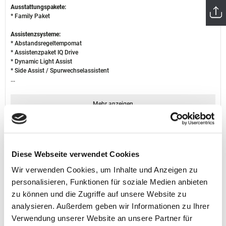
Ausstattungspakete:
* Family Paket
Assistenzsysteme:
* Abstandsregeltempomat
* Assistenzpaket IQ Drive
* Dynamic Light Assist
* Side Assist / Spurwechselassistent
...
Mehr anzeigen
Technische Daten
Diese Webseite verwendet Cookies
Fahrzeugnummer
GZ0155_D_GW
Fahrzeugzustand
Gebrauchtfahrzeug
Wir verwenden Cookies, um Inhalte und Anzeigen zu
Fahrzeugart
Tageszulassung
personalisieren, Funktionen für soziale Medien anbieten
Erstzulassung
2026/02
zu können und die Zugriffe auf unsere Website zu
Kategorie
SUV / Geländewagen / Pickup
Farbe
pure white
analysieren. Außerdem geben wir Informationen zu Ihrer
Kilometerstand
15 km
Verwendung unserer Website an unsere Partner für
Hubraum
1968 cm³