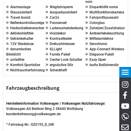
vorn
Alarmanlage
Wegfahrsperre
Einparkhilfe vorne
Stauassistent
Ausparkassistent
Multifunktionskamera
Travel Assist
Car2x
Fahrprofilauswahl
Reifenkontrollanzeige
Pannenset
Colorglas
Heckscheibenwischer
Laderaumabdeckung
Zuheizer/Zusatzheizung
Aktivkohlefilter
Holzdekor
Ambientebeleuchtung
Getränkehalter
Kontrastkeder
Mittelarmlehne
12V Steckdose
Drehzahlmesser
Servotronic
dynamisches
IQ.Light
App-Connect Wireless
Blinklicht
Family Paket
Elegance Paket
unfallfrei
Center Lock Schalter
Easy Open
Komfort-Sportsitze
ergoActive Sitz
Isofix Beifahrersitz
Nichtraucherfahrzeug
Scheckheft
Fahrzeugbeschreibung
Herstellerinformation Volkswagen / Volkswagen Nutzfahrzeuge:
Volkswagen AG Berliner Ring 2 38440 Wolfsburg
kundenbetreuung@volkswagen.de
* Fahrzeug-Nr.: GZ0155_D_GW