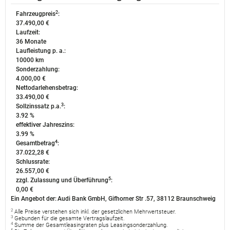
2
Fahrzeugpreis
:
37.490,00 €
Laufzeit:
36 Monate
Laufleistung p. a.:
10000 km
Sonderzahlung:
4.000,00 €
Nettodarlehensbetrag:
33.490,00 €
3
Sollzinssatz p.a.
:
3.92 %
effektiver Jahreszins:
3.99 %
4
Gesamtbetrag
:
37.022,28 €
Schlussrate:
26.557,00 €
5
zzgl. Zulassung und Überführung
:
0,00 €
Ein Angebot der:
Audi Bank GmbH, Gifhorner Str .57, 38112 Braunschweig
2
Alle Preise verstehen sich inkl. der gesetzlichen Mehrwertsteuer.
3
Gebunden für die gesamte Vertragslaufzeit.
4
Summe der Gesamtleasingraten plus Leasingsonderzahlung.