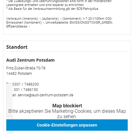
5
Die Zulassungs- und Überführungskosten sind nicht in der monatlichen
Leasingrate enthalten und sind separat zu entrichten
6
Als Basis für die Verbrauchsermittlung gilt der ECE-Fahrzyklus
Verbrauch (innerorts): -; (außerorts): -; (kombimiert): ≈ 7.20 l/100km CO2-
Emissionen (kombiniert): -; Umweltplakette: EMISSIONSSTICKER_GREEN;
Effizienzklasse: -
Standort
Audi Zentrum Potsdam
Fritz-Zubeil-Straße 70-78
14482 Potsdam
Tel: 0331 / 7486200
Fax: 331 / 7486150
E-Mail: service@audi-zentrum-potsdam.de
Map blockiert
Bitte akzeptieren Sie Marketing-Cookies, um dieses Map
zu sehen.
Cookie-Einstellungen anpassen