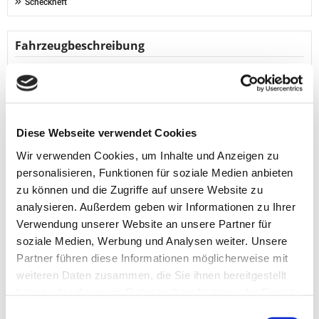
Scheckheft
Fahrzeugbeschreibung
Herstellerinformation Audi:
AUDI AG Auto-Union-Str. 1 85057 Ingolstadt
kundenbetreuung@audi.de
* Fahrzeug-Nr.: 1700
Diese Webseite verwendet Cookies
Ausstattungspakete:
* Komfort-Paket
Wir verwenden Cookies, um Inhalte und Anzeigen zu
personalisieren, Funktionen für soziale Medien anbieten
Garantie & Qualitätssiegel:
* Audi Gebrauchtwagen :plus
zu können und die Zugriffe auf unsere Website zu
analysieren. Außerdem geben wir Informationen zu Ihrer
Assistenzsysteme:
Verwendung unserer Website an unsere Partner für
* Abstandsregeltempomat
* Active lane assist / Spurassistent
soziale Medien, Werbung und Analysen weiter. Unsere
* adaptive cruise control mit S
...
Partner führen diese Informationen möglicherweise mit
weiteren Daten zusammen, die Sie ihnen bereitgestellt
Mehr anzeigen
haben oder die sie im Rahmen Ihrer Nutzung der Dienste
gesammelt haben.
Einwilligungsauswahl