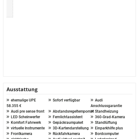
Ausstattung
ehemalige UPE
Sofort verfügbar
Audi
58.355 €
Anschlussgarantie
Audi pre sense front
Abstandsregeltempomat
Standheizung
LED Scheinwerfer
Fernlichtassistent
360-Grad-Kamera
Komfort Fahrwerk
Gepäckraumpaket
Standlüftung
virtuelle Instrumente
3D-Kartendarstellung
Einparkhilfe plus
Frontkamera
Rückfahrkamera
Bordcomputer