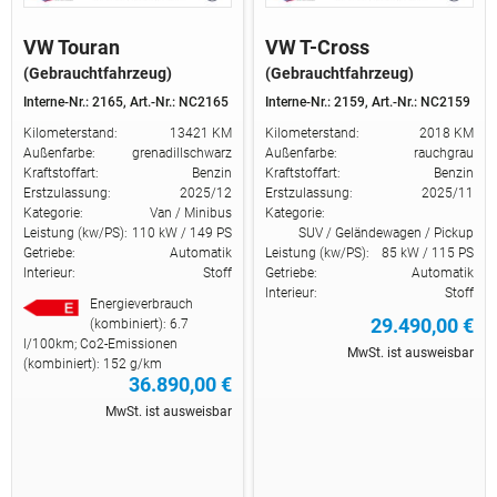
VW Touran
VW T-Cross
(Gebrauchtfahrzeug)
(Gebrauchtfahrzeug)
Interne-Nr.: 2165,
Art.-Nr.: NC2165
Interne-Nr.: 2159,
Art.-Nr.: NC2159
Kilometerstand:
13421 KM
Kilometerstand:
2018 KM
Außenfarbe:
grenadillschwarz
Außenfarbe:
rauchgrau
Kraftstoffart:
Benzin
Kraftstoffart:
Benzin
Erstzulassung:
2025/12
Erstzulassung:
2025/11
Kategorie:
Van / Minibus
Kategorie:
Leistung (kw/PS):
110 kW / 149 PS
SUV / Geländewagen / Pickup
Getriebe:
Automatik
Leistung (kw/PS):
85 kW / 115 PS
Interieur:
Stoff
Getriebe:
Automatik
Interieur:
Stoff
Energieverbrauch
29.490,00 €
(kombiniert): 6.7
l/100km; Co2-Emissionen
MwSt. ist ausweisbar
(kombiniert): 152 g/km
36.890,00 €
MwSt. ist ausweisbar